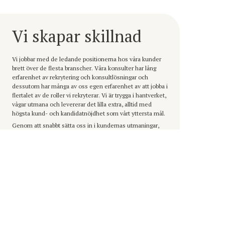
Vi skapar skillnad
Vi jobbar med de ledande positionerna hos våra kunder
brett över de flesta branscher. Våra konsulter har lång
erfarenhet av rekrytering och konsultlösningar och
dessutom har många av oss egen erfarenhet av att jobba i
flertalet av de roller vi rekryterar. Vi är trygga i hantverket,
vågar utmana och levererar det lilla extra, alltid med
högsta kund- och kandidatnöjdhet som vårt yttersta mål.
Genom att snabbt sätta oss in i kundernas utmaningar,
behov, kultur och ledarskap hittar vi den perfekta
matchningen mellan individ, roll och företag. Det är vår
personliga kontakt med både kunder och kandidater,
tillsammans med vår djupa förståelse för behoven, som
gör skillnaden och säkerställer att vi alltid placerar rätt
kandidat.
VILKA VI ÄR