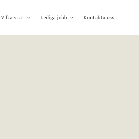
Vilka vi är
Lediga jobb
Kontakta oss
h
Om oss
Publika uppdrag
im
Medarbetare
Registrera CV
nt
ng