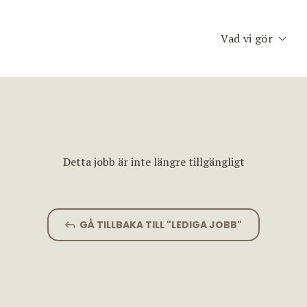
Vad vi gör
Executive Searc
Konsult & Inter
Second Opinion
Detta jobb är inte längre tillgängligt
Team Assessme
Chefscoaching
GÅ TILLBAKA TILL "LEDIGA JOBB"
Planet Consulti
Jobfinder.se