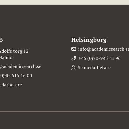
ö
Helsingborg
info@academicsearch.s
Adolfs torg 12
 Malmö
+46 (0)70-945 41 96
@academicsearch.se
Se medarbetare
(0)40-615 16 00
edarbetare