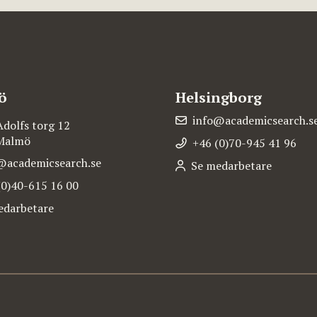
ö
Helsingborg
info@academicsearch.s
Adolfs torg 12
 Malmö
+46 (0)70-945 41 96
@academicsearch.se
Se medarbetare
(0)40-615 16 00
edarbetare