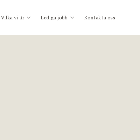
Vilka vi är
Lediga jobb
Kontakta oss
h
Om oss
Publika uppdrag
im
Medarbetare
Registrera CV
nt
ng