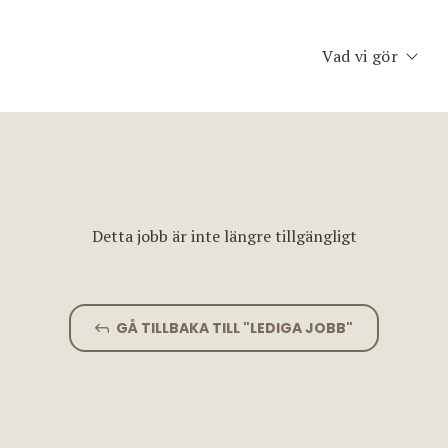
Vad vi gör
Executive Searc
Konsult & Inter
Second Opinion
Detta jobb är inte längre tillgängligt
Team Assessme
Chefscoaching
GÅ TILLBAKA TILL "LEDIGA JOBB"
Planet Consulti
Jobfinder.se