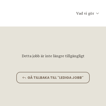
Vad vi gör
Executive Searc
Konsult & Inter
Second Opinion
Detta jobb är inte längre tillgängligt
Team Assessme
Chefscoaching
GÅ TILLBAKA TILL "LEDIGA JOBB"
Planet Consulti
Jobfinder.se