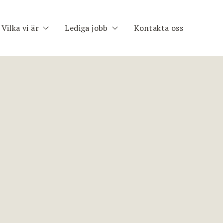
Vilka vi är
Lediga jobb
Kontakta oss
h
Om oss
Publika uppdrag
im
Medarbetare
Registrera CV
nt
ng