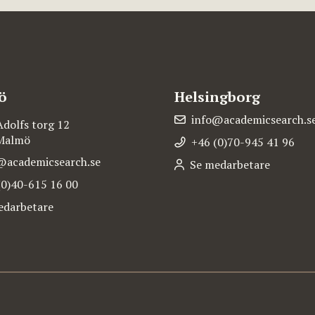
ö
Helsingborg
info@academicsearch.s
Adolfs torg 12
 Malmö
+46 (0)70-945 41 96
@academicsearch.se
Se medarbetare
(0)40-615 16 00
edarbetare