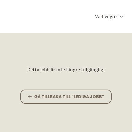
Vad vi gör
Executive Searc
Konsult & Inter
Second Opinion
Detta jobb är inte längre tillgängligt
Team Assessme
Chefscoaching
GÅ TILLBAKA TILL "LEDIGA JOBB"
Planet Consulti
Jobfinder.se