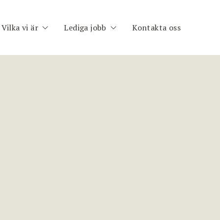
Vilka vi är
Lediga jobb
Kontakta oss
h
Om oss
Publika uppdrag
im
Medarbetare
Registrera CV
nt
ng