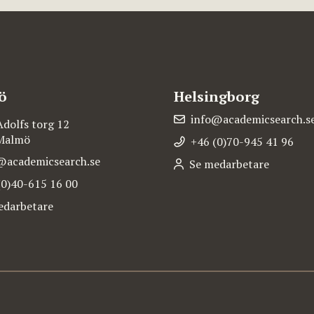
ö
Helsingborg
info@academicsearch.s
Adolfs torg 12
 Malmö
+46 (0)70-945 41 96
@academicsearch.se
Se medarbetare
(0)40-615 16 00
edarbetare