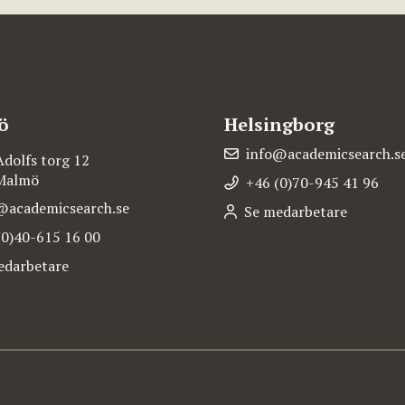
ö
Helsingborg
info@academicsearch.s
Adolfs torg 12
 Malmö
+46 (0)70-945 41 96
@academicsearch.se
Se medarbetare
(0)40-615 16 00
edarbetare