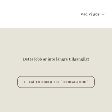
Vad vi gör
Executive Searc
Konsult & Inter
Second Opinion
Detta jobb är inte längre tillgängligt
Team Assessme
Chefscoaching
GÅ TILLBAKA TILL "LEDIGA JOBB"
Planet Consulti
Jobfinder.se