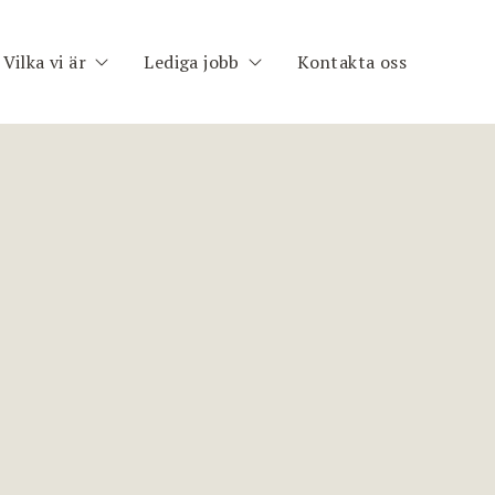
Vilka vi är
Lediga jobb
Kontakta oss
h
Om oss
Publika uppdrag
im
Medarbetare
Registrera CV
nt
ng