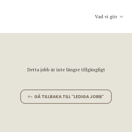
Vad vi gör
Executive Searc
Konsult & Inter
Second Opinion
Detta jobb är inte längre tillgängligt
Team Assessme
Chefscoaching
GÅ TILLBAKA TILL "LEDIGA JOBB"
Planet Consulti
Jobfinder.se