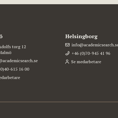
ö
Helsingborg
info@academicsearch.s
Adolfs torg 12
 Malmö
+46 (0)70-945 41 96
@academicsearch.se
Se medarbetare
(0)40-615 16 00
edarbetare