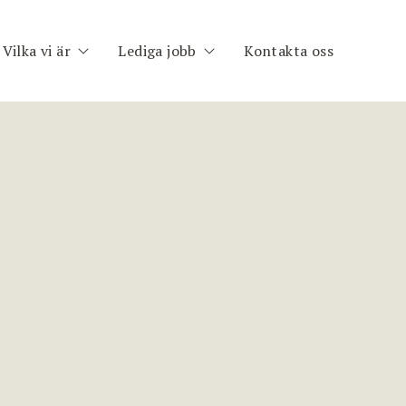
Vilka vi är
Lediga jobb
Kontakta oss
h
Om oss
Publika uppdrag
im
Medarbetare
Registrera CV
nt
ng