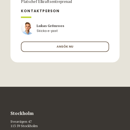
Platschef Elkraftsentreprenad
KONTAKTPERSON
Lukas Grönroos
Skicka e-post
ANSÖK NU
Stockholm
Sveavägen 47
113 59 Stockholm