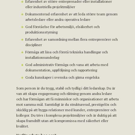
Erfarenhet av större entreprenader eller installationer
eller industriella projektmiljöer
Dokumenterad erfarenhet av att leda större team genom
arbetsledare eller andra operativa ledare
God förståelse för arbetsmiljö, elsäkerhet och
produktionsstyrning
Erfarenhet av samordning mellan flera entreprenörer och
discipliner
Förmåga att läsa och förstå tekniska handlingar och
installationsunderlag
God administrativ förmåga och vana att arbeta med
dokumentation, uppföljning och rapportering
Goda kunskaper i svenska och gärna engelska
Som person är du trygg, stabil och tydlig i ditt ledarskap. Du är
van att skapa engagemang och riktning genom andra ledare
och har förmågan att få människor och organisationer att arbeta
mot samma mål. Samtidigt är du strukturerad, prestigelös och
skicklig på att bygga relationer med kunder, entreprenörer och
kollegor. Du trivs i komplexa projektmiljöer och är duktig på att
skapa framdrift utan att kompromissa med säkerhet eller
kvalitet.