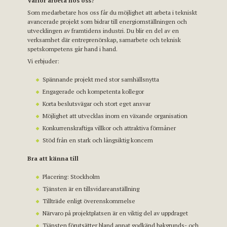
Varför arbeta hos oss?
Som medarbetare hos oss får du möjlighet att arbeta i tekniskt
avancerade projekt som bidrar till energiomställningen och
utvecklingen av framtidens industri. Du blir en del av en
verksamhet där entreprenörskap, samarbete och teknisk
spetskompetens går hand i hand.
Vi erbjuder:
Spännande projekt med stor samhällsnytta
Engagerade och kompetenta kollegor
Korta beslutsvägar och stort eget ansvar
Möjlighet att utvecklas inom en växande organisation
Konkurrenskraftiga villkor och attraktiva förmåner
Stöd från en stark och långsiktig koncern
Bra att känna till
Placering: Stockholm
Tjänsten är en tillsvidareanställning
Tillträde enligt överenskommelse
Närvaro på projektplatsen är en viktig del av uppdraget
Tjänsten förutsätter bland annat godkänd bakgrunds- och