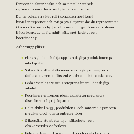
förtroende, fattar beslut och säkerställer att hela
organisationen arbetar mot gemensamma mål.
Du har också en viktig roll i kontakten med kund,
huvudentreprenör och övriga projektparter där du representerar
Granitor Systems i bygg- och samordningsmöten samt driver
frågor kopplade till framdrift, säkerhet, kvalitet och
koordinering.
Arbetsuppgifter
Planera, leda och följa upp den dagliga produktionen på
arbetsplatsen
Säkerställa att installationer, montage, provning och
drifttagning genomförs enligt tidplan och tekniska krav
Leda arbetsledare och entreprenadteam i det dagliga
arbetet
Koordinera entreprenadens aktiviteter med andra
discipliner och projektparter
Delta aktivt i bygg-, produktions- och samordningsmöten
med kund och övriga entreprenörer
Säkerställa att arbetsmiljö-, säkerhets- och
elsäkerhetskrav efterlevs
Följa upp framdrift, risker, hinder och avvikelser samt