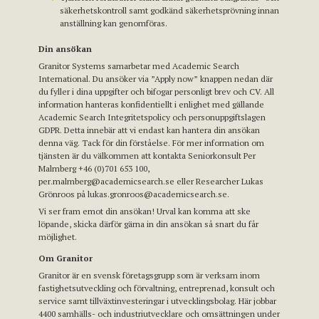
säkerhetskontroll samt godkänd säkerhetsprövning innan
anställning kan genomföras.
Din ansökan
Granitor Systems samarbetar med Academic Search
International. Du ansöker via ”Apply now” knappen nedan där
du fyller i dina uppgifter och bifogar personligt brev och CV. All
information hanteras konfidentiellt i enlighet med gällande
Academic Search Integritetspolicy och personuppgiftslagen
GDPR. Detta innebär att vi endast kan hantera din ansökan
denna väg. Tack för din förståelse. För mer information om
tjänsten är du välkommen att kontakta Seniorkonsult Per
Malmberg +46 (0)701 653 100,
per.malmberg@academicsearch.se eller Researcher Lukas
Grönroos på lukas.gronroos@academicsearch.se.
Vi ser fram emot din ansökan! Urval kan komma att ske
löpande, skicka därför gärna in din ansökan så snart du får
möjlighet.
Om Granitor
Granitor är en svensk företagsgrupp som är verksam inom
fastighetsutveckling och förvaltning, entreprenad, konsult och
service samt tillväxtinvesteringar i utvecklingsbolag. Här jobbar
4400 samhälls- och industriutvecklare och omsättningen under