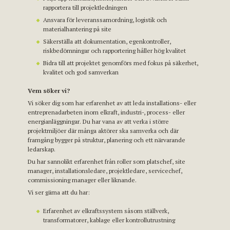
rapportera till projektledningen
Ansvara för leveranssamordning, logistik och
materialhantering på site
Säkerställa att dokumentation, egenkontroller,
riskbedömningar och rapportering håller hög kvalitet
Bidra till att projektet genomförs med fokus på säkerhet,
kvalitet och god samverkan
Vem söker vi?
Vi söker dig som har erfarenhet av att leda installations- eller
entreprenadarbeten inom elkraft, industri-, process- eller
energianläggningar. Du har vana av att verka i större
projektmiljöer där många aktörer ska samverka och där
framgång bygger på struktur, planering och ett närvarande
ledarskap.
Du har sannolikt erfarenhet från roller som platschef, site
manager, installationsledare, projektledare, servicechef,
commissioning manager eller liknande.
Vi ser gärna att du har:
Erfarenhet av elkraftssystem såsom ställverk,
transformatorer, kablage eller kontrollutrustning