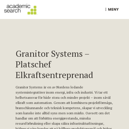
MENY
Granitor Systems –
Platschef
Elkraftsentreprenad
Granitor Systems är en av Nordens ledande
systemintegratörer inom energi, infra och industri. Vi tar ett
helhetsansvar för både stora och mindre projekt – inom såväl
elkraft som automation. Genom att kombinera projektförmåga,
branschkunnande och teknisk kompetens, skapar vi utveckling
som kanske inte alltid syns men som märks. Oavsett om det
handlar om att förbättra energiprestanda, minska
resursförbrukning eller skapa säkra infrastrukturlösningar,
hjälper vi våra kunder att nå hållbara produktionsmål och bidrar