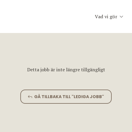
Vad vi gör
Executive Searc
Konsult & Inter
Second Opinion
Detta jobb är inte längre tillgängligt
Team Assessme
Chefscoaching
GÅ TILLBAKA TILL "LEDIGA JOBB"
Planet Consulti
Jobfinder.se