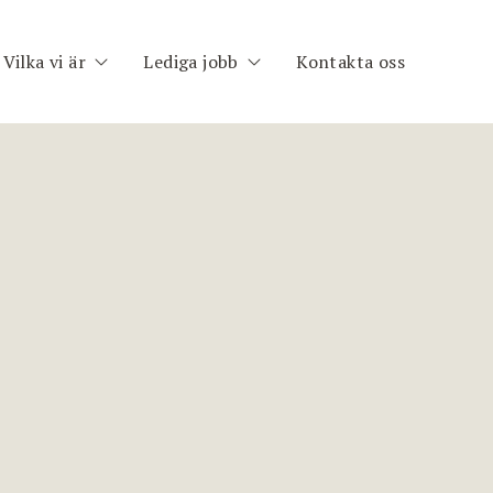
Vilka vi är
Lediga jobb
Kontakta oss
h
Om oss
Publika uppdrag
im
Medarbetare
Registrera CV
nt
ng