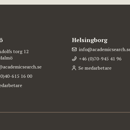
ö
Helsingborg
info@academicsearch.s
Adolfs torg 12
 Malmö
+46 (0)70-945 41 96
@academicsearch.se
Se medarbetare
(0)40-615 16 00
edarbetare