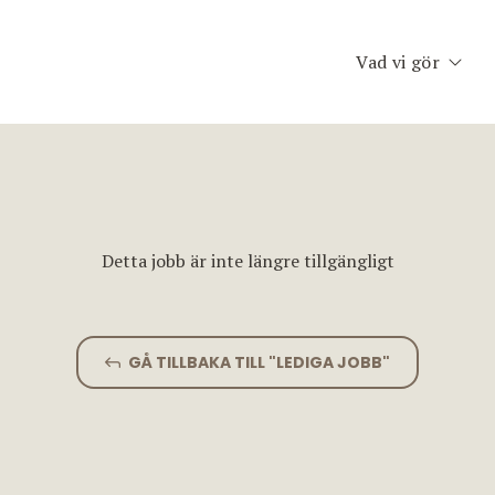
Vad vi gör
Executive Searc
Konsult & Inter
Second Opinion
Detta jobb är inte längre tillgängligt
Team Assessme
Chefscoaching
GÅ TILLBAKA TILL "LEDIGA JOBB"
Planet Consulti
Jobfinder.se