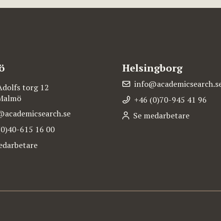
ö
Helsingborg
info@academicsearch.s
Adolfs torg 12
 Malmö
+46 (0)70-945 41 96
@academicsearch.se
Se medarbetare
(0)40-615 16 00
edarbetare