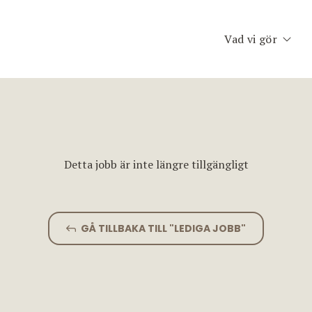
Vad vi gör
Executive Searc
Konsult & Inter
Second Opinion
Detta jobb är inte längre tillgängligt
Team Assessme
Chefscoaching
GÅ TILLBAKA TILL "LEDIGA JOBB"
Planet Consulti
Jobfinder.se