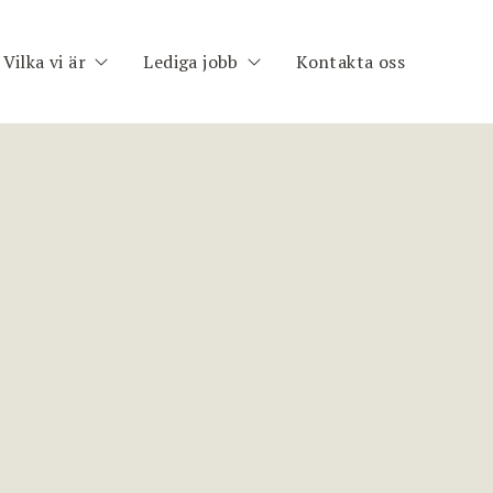
Vilka vi är
Lediga jobb
Kontakta oss
h
Om oss
Publika uppdrag
im
Medarbetare
Registrera CV
nt
ng