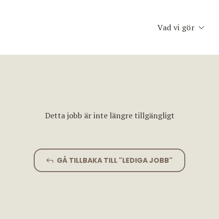
Vad vi gör
Executive Searc
Konsult & Inter
Second Opinion
Detta jobb är inte längre tillgängligt
Team Assessme
Chefscoaching
GÅ TILLBAKA TILL "LEDIGA JOBB"
Planet Consulti
Jobfinder.se