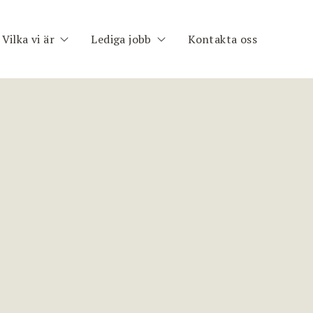
Vilka vi är
Lediga jobb
Kontakta oss
h
Om oss
Publika uppdrag
im
Medarbetare
Registrera CV
nt
ng