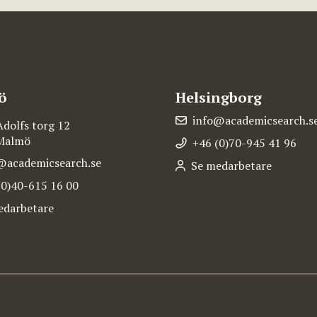
ö
Helsingborg
info@academicsearch.s
Adolfs torg 12
 Malmö
+46 (0)70-945 41 96
@academicsearch.se
Se medarbetare
(0)40-615 16 00
edarbetare