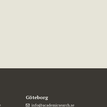
Göteborg
e
info@academicsearch.se