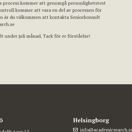
enna process kommer att genomgå personlighetstest
ontroll kommer att vara en del av processen för
en är du välkommen att kontakta Seniorkonsult
arch.se
alt under juli månad. Tack för er förståelse!
ö
Helsingborg
info@academicsearch.s
Adolfs torg 12