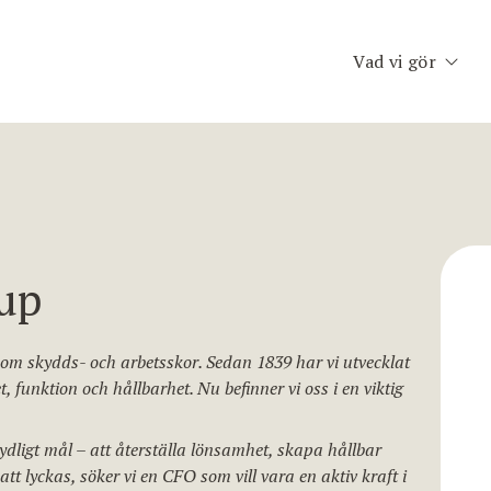
Vad vi gör
Executive Searc
Konsult & Inter
Second Opinion
Team Assessme
up
Chefscoaching
nom skydds- och arbetsskor. Sedan 1839 har vi utvecklat
Planet Consulti
, funktion och hållbarhet. Nu befinner vi oss i en viktig
Jobfinder.se
ydligt mål – att återställa lönsamhet, skapa hållbar
tt lyckas, söker vi en CFO som vill vara en aktiv kraft i