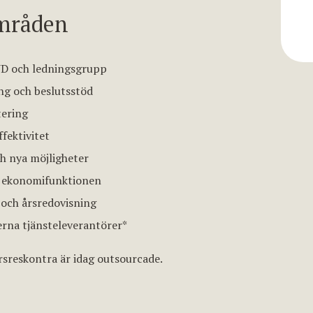
mråden
 VD och ledningsgrupp
ng och beslutsstöd
tering
fektivitet
ch nya möjligheter
av ekonomifunktionen
och årsredovisning
rna tjänsteleverantörer*
sreskontra är idag outsourcade.