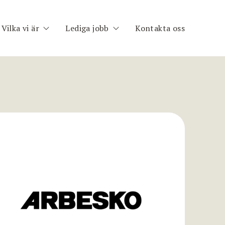
Vilka vi är
Lediga jobb
Kontakta oss
h
Om oss
Publika uppdrag
im
Medarbetare
Registrera CV
nt
ng