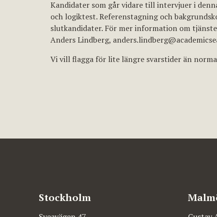
Kandidater som går vidare till intervjuer i d
och logiktest. Referenstagning och bakgrundsk
slutkandidater. För mer information om tjänst
Anders Lindberg,
anders.lindberg@academicse
Vi vill flagga för lite längre svarstider än norm
Stockholm
Malm
Sveavägen 47
Gustav 