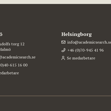
ö
Helsingborg
info@academicsearch.s
Adolfs torg 12
 Malmö
+46 (0)70-945 41 96
@academicsearch.se
Se medarbetare
(0)40-615 16 00
edarbetare