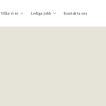
Vilka vi är
Lediga jobb
Kontakta oss
h
Om oss
Publika uppdrag
im
Medarbetare
Registrera CV
nt
ng