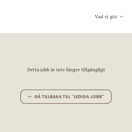
Vad vi gör
Executive Searc
Konsult & Inter
Second Opinion
Detta jobb är inte längre tillgängligt
Team Assessme
Chefscoaching
GÅ TILLBAKA TILL "LEDIGA JOBB"
Planet Consulti
Jobfinder.se